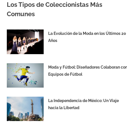
Los Tipos de Coleccionistas Más
Comunes
SEPTIEMBRE 6, 2024
EQUIPO DE REDACCIÓN
La Evolución de la Moda en los Últimos 20
Años
SEPTIEMBRE 5, 2024
Moda y Fútbol: Diseñadores Colaboran co
Equipos de Fútbol
SEPTIEMBRE 4, 2024
La Independencia de México: Un Viaje
hacia la Libertad
JUNIO 24, 2024