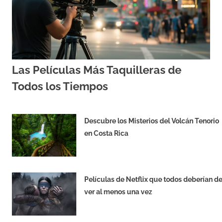
Las Películas Más Taquilleras de
Todos los Tiempos
JUNIO 23, 2024
EQUIPO DE REDACCIÓN
Descubre los Misterios del Volcán Tenorio
en Costa Rica
JUNIO 22, 2024
Películas de Netflix que todos deberían d
ver al menos una vez
AGOSTO 30, 2019