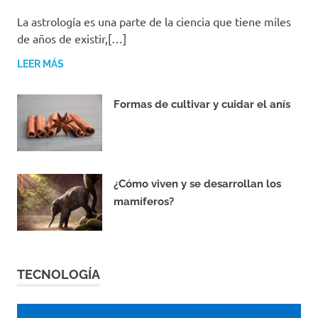
JUNIO 14, 2021
EQUIPO DE REDACCIÓN
La astrología es una parte de la ciencia que tiene miles
de años de existir,[…]
LEER MÁS
Formas de cultivar y cuidar el anís
JUNIO 13, 2021
¿Cómo viven y se desarrollan los
mamíferos?
JUNIO 12, 2021
TECNOLOGÍA