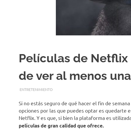
Películas de Netfli
de ver al menos una
AGOSTO 30, 2019
REDACCIONES
ENTRETENIMIENTO
Si no estás seguro de qué hacer el fin de semana 
opciones por las que puedes optar es quedarte en
Netflix. Y es que, si bien la plataforma es utiliza
películas de gran calidad que ofrece.