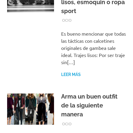
lisos, esmoquin o ropa
sport
JUNIO 18, 2019
EQUIPO DE REDACCIÓN
OCIO
Es bueno mencionar que todas
las tácticas con calcetines
originales de gambea sale
ideal. Trajes lisos: Por ser traje
sin[…]
LEER MÁS
Arma un buen outfit
de la siguiente
manera
MAYO 26, 2019
EQUIPO DE REDACCIÓN
OCIO