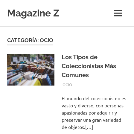
Saltar
al
Magazine Z
MENÚ
contenido
Noticias
de
Ciencia,
CATEGORÍA:
OCIO
Tecnología,
Salud,
Economía.
Los Tipos de
Diario
Coleccionistas Más
Digital
Comunes
SEPTIEMBRE 6, 2024
EQUIPO DE REDACCIÓN
OCIO
El mundo del coleccionismo es
vasto y diverso, con personas
apasionadas por adquirir y
preservar una gran variedad
de objetos.[…]