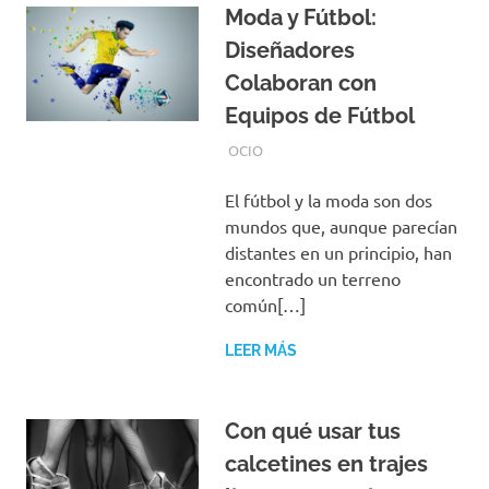
Moda y Fútbol:
Diseñadores
Colaboran con
Equipos de Fútbol
SEPTIEMBRE 4, 2024
EQUIPO DE REDACCIÓN
OCIO
El fútbol y la moda son dos
mundos que, aunque parecían
distantes en un principio, han
encontrado un terreno
común[…]
LEER MÁS
Con qué usar tus
calcetines en trajes