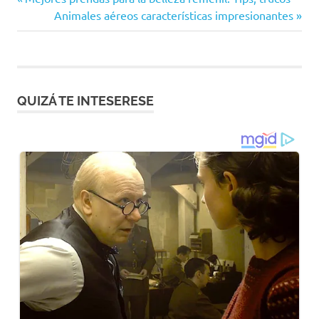
Navegación
anterior:
Siguiente
Animales aéreos características impresionantes
de
entrada:
entradas
QUIZÁ TE INTESERESE