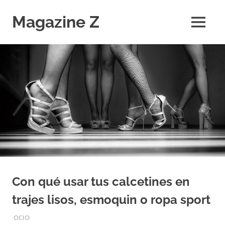
Saltar
al
Magazine Z
MENÚ
contenido
Noticias
de
Ciencia,
Tecnología,
Salud,
Economía.
Diario
Digital
Con qué usar tus calcetines en
trajes lisos, esmoquin o ropa sport
JUNIO 18, 2019
EQUIPO DE REDACCIÓN
OCIO