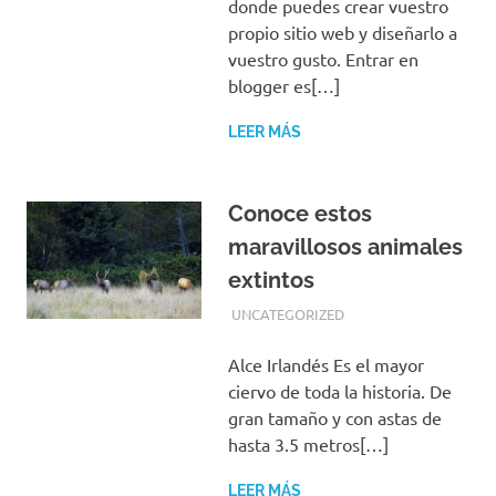
donde puedes crear vuestro
propio sitio web y diseñarlo a
vuestro gusto. Entrar en
blogger es[…]
LEER MÁS
Conoce estos
maravillosos animales
extintos
NOVIEMBRE 4, 2018
EQUIPO DE REDACCIÓN
UNCATEGORIZED
Alce Irlandés Es el mayor
ciervo de toda la historia. De
gran tamaño y con astas de
hasta 3.5 metros[…]
LEER MÁS