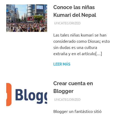
Conoce las niñas
Kumari del Nepal
NOVIEMBRE 26, 2018
EQUIPO DE REDACCIÓN
UNCATEGORIZED
Las tales niñas kumari se han
considerado como Diosas; esto
sin dudas es una cultura
extraña y en el artículo[…]
LEER MÁS
Crear cuenta en
Blogger
NOVIEMBRE 26, 2018
EQUIPO DE REDACCIÓN
UNCATEGORIZED
Blogger un fantástico sitió