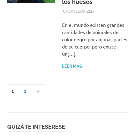
los huesos
JULIO 24, 2018
EQUIPO DE REDACCIÓN
UNCATEGORIZED
En el mundo existen grandes
cantidades de animales de
color negro por algunas partes
de su cuerpo; pero existe
un[…]
LEER MÁS
Paginación
SIGUIENTES
1
2
»
ENTRADAS
de
entradas
QUIZÁ TE INTESERESE