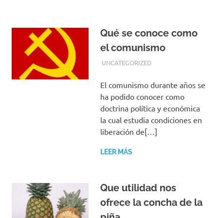
Qué se conoce como
el comunismo
FEBRERO 17, 2019
EQUIPO DE REDACCIÓN
UNCATEGORIZED
El comunismo durante años se
ha podido conocer como
doctrina política y económica
la cual estudia condiciones en
liberación de[…]
LEER MÁS
Que utilidad nos
ofrece la concha de la
piña