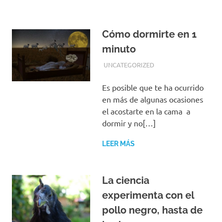
Cómo dormirte en 1
minuto
OCTUBRE 2, 2018
EQUIPO DE REDACCIÓN
UNCATEGORIZED
Es posible que te ha ocurrido
en más de algunas ocasiones
el acostarte en la cama a
dormir y no[…]
LEER MÁS
La ciencia
experimenta con el
pollo negro, hasta de