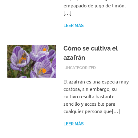
empapado de jugo de limón,
[…]
LEER MÁS
Cómo se cultiva el
azafrán
FEBRERO 5, 2019
EQUIPO DE REDACCIÓN
UNCATEGORIZED
El azafrán es una especia muy
costosa, sin embargo, su
cultivo resulta bastante
sencillo y accesible para
cualquier persona que[…]
LEER MÁS