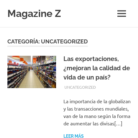
Saltar
al
Magazine Z
MENÚ
contenido
Noticias
de
Ciencia,
CATEGORÍA:
UNCATEGORIZED
Tecnología,
Salud,
Economía.
Las exportaciones,
Diario
¿mejoran la calidad de
Digital
vida de un país?
MAYO 4, 2019
EQUIPO DE REDACCIÓN
UNCATEGORIZED
La importancia de la globalizan
y las transacciones mundiales,
van de la mano según la forma
de aumentar las divisas[…]
LEER MÁS