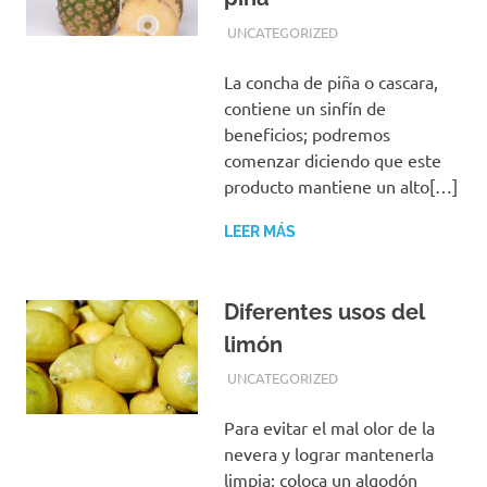
FEBRERO 5, 2019
EQUIPO DE REDACCIÓN
UNCATEGORIZED
La concha de piña o cascara,
contiene un sinfín de
beneficios; podremos
comenzar diciendo que este
producto mantiene un alto[…]
LEER MÁS
Diferentes usos del
limón
FEBRERO 5, 2019
EQUIPO DE REDACCIÓN
UNCATEGORIZED
Para evitar el mal olor de la
nevera y lograr mantenerla
limpia; coloca un algodón