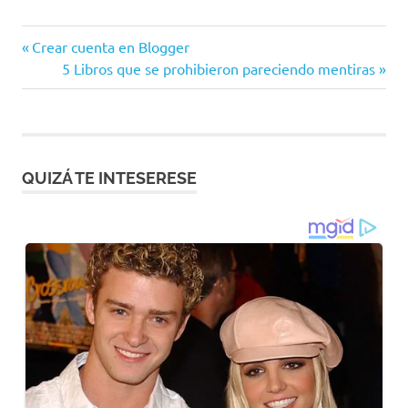
Entrada
Navegación
Crear cuenta en Blogger
anterior:
Siguiente
5 Libros que se prohibieron pareciendo mentiras
de
entrada:
entradas
QUIZÁ TE INTESERESE