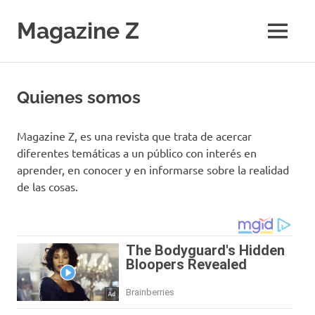
Saltar
al
Magazine Z
MENÚ
contenido
Noticias
de
Ciencia,
Quienes somos
Tecnología,
Salud,
Economía.
Magazine Z, es una revista que trata de acercar
Diario
diferentes temáticas a un público con interés en
Digital
aprender, en conocer y en informarse sobre la realidad
de las cosas.