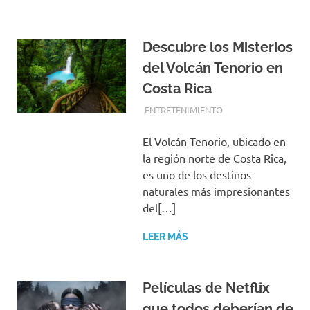
Descubre los Misterios
del Volcán Tenorio en
Costa Rica
JUNIO 22, 2024
EQUIPO DE REDACCIÓN
ENTRETENIMIENTO
El Volcán Tenorio, ubicado en
la región norte de Costa Rica,
es uno de los destinos
naturales más impresionantes
del[…]
LEER MÁS
Películas de Netflix
que todos deberían de