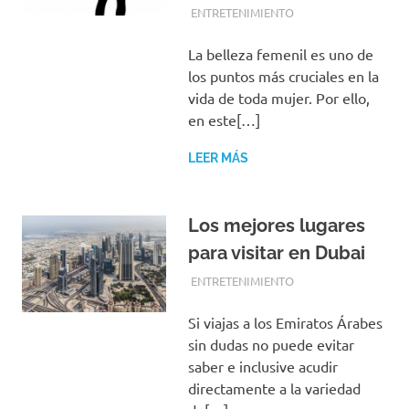
JUNIO 17, 2019
EQUIPO DE REDACCIÓN
ENTRETENIMIENTO
La belleza femenil es uno de
los puntos más cruciales en la
vida de toda mujer. Por ello,
en este[…]
LEER MÁS
Los mejores lugares
para visitar en Dubai
JUNIO 2, 2019
EQUIPO DE REDACCIÓN
ENTRETENIMIENTO
Si viajas a los Emiratos Árabes
sin dudas no puede evitar
saber e inclusive acudir
directamente a la variedad