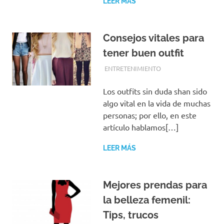
LEER MÁS
Consejos vitales para
tener buen outfit
JULIO 12, 2019
EQUIPO DE REDACCIÓN
ENTRETENIMIENTO
Los outfits sin duda shan sido
algo vital en la vida de muchas
personas; por ello, en este
artículo hablamos[…]
LEER MÁS
Mejores prendas para
la belleza femenil:
Tips, trucos