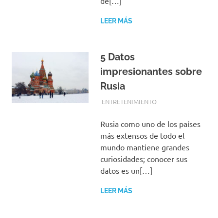
de[…]
LEER MÁS
5 Datos
impresionantes sobre
Rusia
MAYO 4, 2019
EQUIPO DE REDACCIÓN
ENTRETENIMIENTO
Rusia como uno de los países
más extensos de todo el
mundo mantiene grandes
curiosidades; conocer sus
datos es un[…]
LEER MÁS