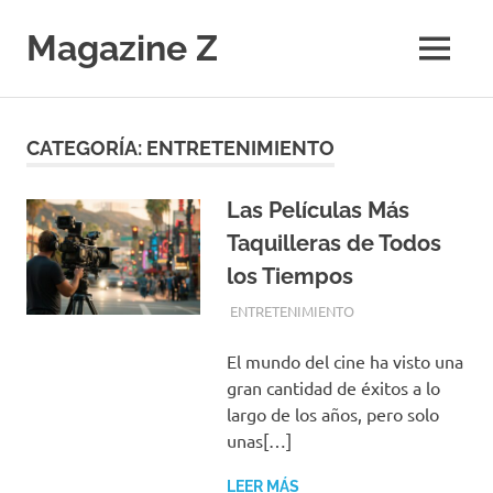
Saltar
al
Magazine Z
MENÚ
contenido
Noticias
de
Ciencia,
CATEGORÍA:
ENTRETENIMIENTO
Tecnología,
Salud,
Economía.
Las Películas Más
Diario
Taquilleras de Todos
Digital
los Tiempos
JUNIO 23, 2024
EQUIPO DE REDACCIÓN
ENTRETENIMIENTO
El mundo del cine ha visto una
gran cantidad de éxitos a lo
largo de los años, pero solo
unas[…]
LEER MÁS