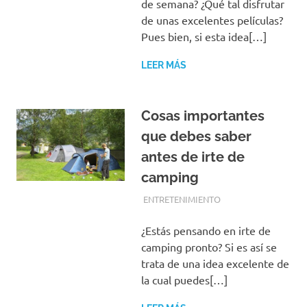
de semana? ¿Qué tal disfrutar
de unas excelentes películas?
Pues bien, si esta idea[…]
LEER MÁS
Cosas importantes
que debes saber
antes de irte de
camping
AGOSTO 28, 2019
REDACCIONES
ENTRETENIMIENTO
¿Estás pensando en irte de
camping pronto? Si es así se
trata de una idea excelente de
la cual puedes[…]