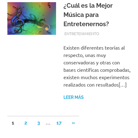
¿Cuál es la Mejor
Música para
Entretenernos?
FEBRERO 17, 2019
EQUIPO DE REDACCIÓN
ENTRETENIMIENTO
Existen diferentes teorías al
respecto, unas muy
conservadoras y otras con
bases científicas comprobadas,
existen muchos experimentos
realizados con resultados[…]
LEER MÁS
Paginación
…
SIGUIENTES
1
2
3
17
»
ENTRADAS
de