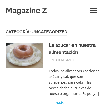
Saltar
al
Magazine Z
MENÚ
contenido
Noticias
de
Ciencia,
CATEGORÍA:
UNCATEGORIZED
Tecnología,
Salud,
Economía.
La azúcar en nuestra
Diario
alimentación
Digital
JULIO 8, 2018
EQUIPO DE REDACCIÓN
UNCATEGORIZED
Todos los alimentos contienen
azúcar y sal, que son
suficientes para cubrir las
necesidades nutritivas de
nuestro organismo. Es por[…]
LEER MÁS