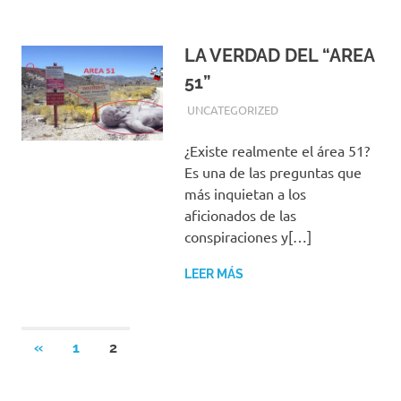
LA VERDAD DEL “AREA
51”
JUNIO 24, 2018
EQUIPO DE REDACCIÓN
UNCATEGORIZED
¿Existe realmente el área 51?
Es una de las preguntas que
más inquietan a los
aficionados de las
conspiraciones y[…]
LEER MÁS
Paginación
ENTRADAS
«
1
2
ANTERIORES
de