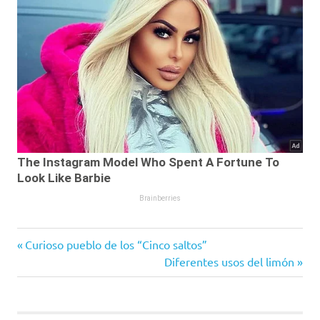
Entrada
Navegación
Curioso pueblo de los “Cinco saltos”
anterior:
Siguiente
Diferentes usos del limón
de
entrada:
entradas