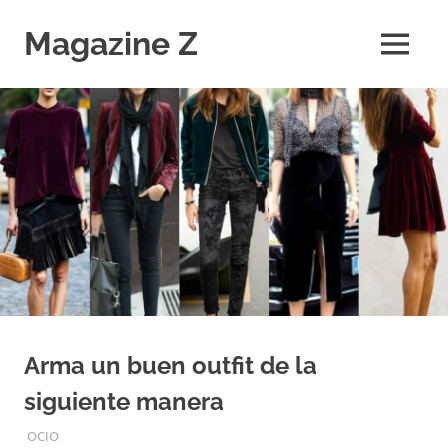
Saltar
al
Magazine Z
MENÚ
contenido
Noticias
de
Ciencia,
Tecnología,
Salud,
Economía.
Diario
Digital
Arma un buen outfit de la
siguiente manera
MAYO 26, 2019
EQUIPO DE REDACCIÓN
OCIO