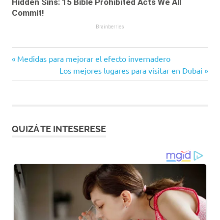
Entrada
Navegación
Medidas para mejorar el efecto invernadero
anterior:
Siguiente
Los mejores lugares para visitar en Dubai
de
entrada:
entradas
QUIZÁ TE INTESERESE