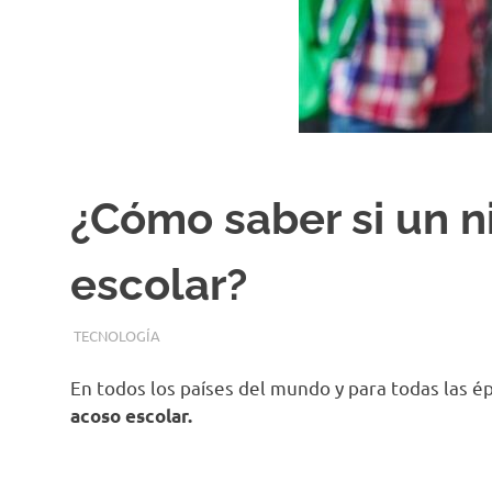
¿Cómo saber si un n
escolar?
DICIEMBRE 27, 2018
EQUIPO DE REDACCIÓN
TECNOLOGÍA
En todos los países del mundo y para todas las é
acoso escolar.