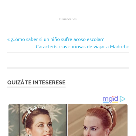
Entrada
Navegación
¿Cómo saber si un niño sufre acoso escolar?
anterior:
Siguiente
Características curiosas de viajar a Madrid
de
entrada:
entradas
QUIZÁ TE INTESERESE