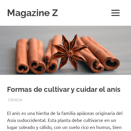
Saltar
al
Magazine Z
MENÚ
contenido
Noticias
de
Ciencia,
Tecnología,
Salud,
Economía.
Diario
Digital
Formas de cultivar y cuidar el anís
JUNIO 13, 2021
EQUIPO DE REDACCIÓN
CIENCIA
El anís es una hierba de la familia apiáceas originaria del
Asia sudoccidental. Esta planta debe cultivarse en un
lugar soleado y cálido, con un suelo rico en humus, bien