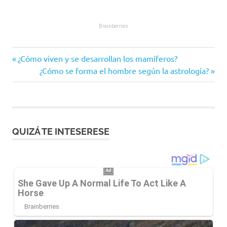
Entrada
Navegación
¿Cómo viven y se desarrollan los mamíferos?
anterior:
Siguiente
¿Cómo se forma el hombre según la astrología?
de
entrada:
entradas
QUIZÁ TE INTESERESE