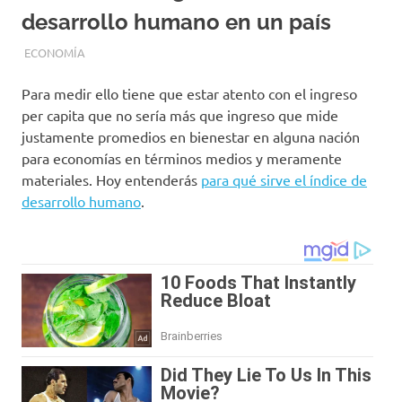
desarrollo humano en un país
MAYO 19, 2019
EQUIPO DE REDACCIÓN
ECONOMÍA
Para medir ello tiene que estar atento con el ingreso
per capita que no sería más que ingreso que mide
justamente promedios en bienestar en alguna nación
para economías en términos medios y meramente
materiales. Hoy entenderás
para qué sirve el índice de
desarrollo humano
.