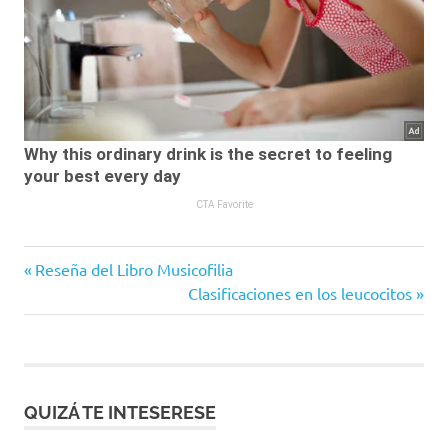
Entrada
Navegación
Reseña del Libro Musicofilia
anterior:
Siguiente
Clasificaciones en los leucocitos
de
entrada:
entradas
QUIZÁ TE INTESERESE