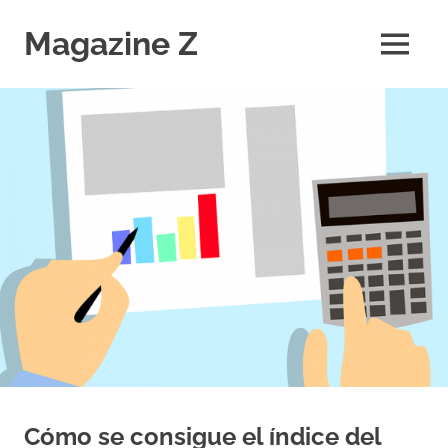
Saltar
al
Magazine Z
MENÚ
contenido
Noticias
de
Ciencia,
Tecnología,
Salud,
Economía.
Diario
Digital
Cómo se consigue el índice del