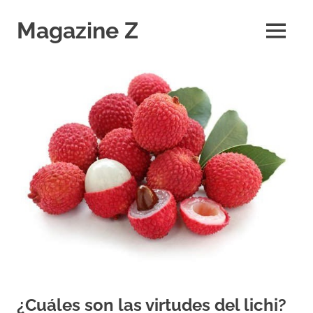
Saltar
al
Magazine Z
MENÚ
contenido
Noticias
de
Ciencia,
Tecnología,
Salud,
Economía.
Diario
Digital
¿Cuáles son las virtudes del lichi?