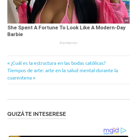
Entrada
Navegación
¿Cuál es la estructura en las bodas católicas?
Siguiente
anterior:
Tiempos de arte: arte en la salud mental durante la
de
entrada:
cuarentena
entradas
QUIZÁ TE INTESERESE