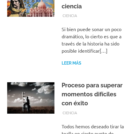
ciencia
JULIO 11, 2019
EQUIPO DE REDACCIÓN
CIENCIA
Si bien puede sonar un poco
dramático, lo cierto es que a
través de la historia ha sido
posible identificar[…]
LEER MÁS
Proceso para superar
momentos difíciles
con éxito
JULIO 10, 2019
EQUIPO DE REDACCIÓN
CIENCIA
Todos hemos deseado tirar la
toalla en cierto punto de