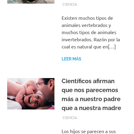
SEPTIEMBRE 29, 2019
REDACCIONES
CIENCIA
Existen muchos tipos de
animales vertebrados y
muchos tipos de animales
invertebrados. Razón por la
cual es natural que en[…]
LEER MÁS
Científicos afirman
que nos parecemos
más a nuestro padre
que a nuestra madre
AGOSTO 11, 2019
REDACCIONES
CIENCIA
Los hijos se parecen a sus