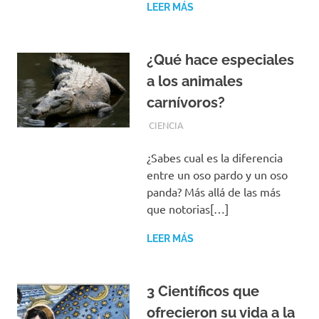
LEER MÁS
¿Qué hace especiales
a los animales
carnívoros?
AGOSTO 9, 2019
REDACCIONES
CIENCIA
¿Sabes cual es la diferencia
entre un oso pardo y un oso
panda? Más allá de las más
que notorias[…]
LEER MÁS
3 Científicos que
ofrecieron su vida a la