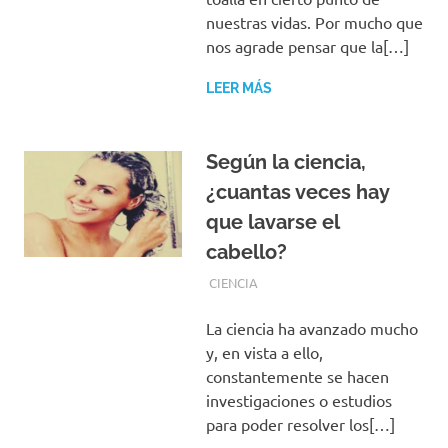
nuestras vidas. Por mucho que
nos agrade pensar que la[…]
LEER MÁS
Según la ciencia,
¿cuantas veces hay
que lavarse el
cabello?
JUNIO 20, 2019
EQUIPO DE REDACCIÓN
CIENCIA
La ciencia ha avanzado mucho
y, en vista a ello,
constantemente se hacen
investigaciones o estudios
para poder resolver los[…]