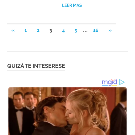
LEER MÁS
Paginación
…
ENTRADAS
SIGUIENTE
«
1
2
3
4
5
16
»
ANTERIORES
ENTRADAS
de
entradas
QUIZÁ TE INTESERESE