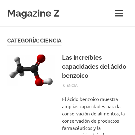
Saltar
al
Magazine Z
MENÚ
contenido
Noticias
de
Ciencia,
CATEGORÍA:
CIENCIA
Tecnología,
Salud,
Economía.
Las increíbles
Diario
capacidades del ácido
Digital
benzoico
NOVIEMBRE 5, 2019
REDACCIONES
CIENCIA
El ácido benzoico muestra
amplias capacidades para la
conservación de alimentos, la
conservación de productos
farmacéuticos y la
conservación de[…]