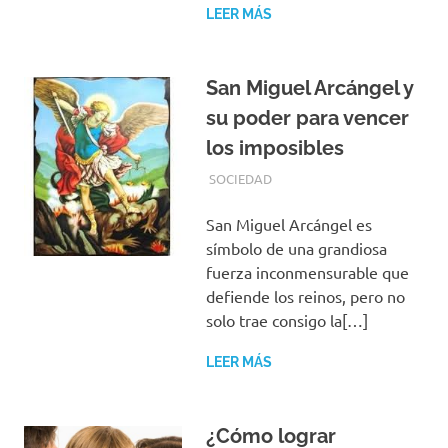
LEER MÁS
San Miguel Arcángel y
su poder para vencer
los imposibles
OCTUBRE 4, 2019
REDACCIONES
SOCIEDAD
San Miguel Arcángel es
símbolo de una grandiosa
fuerza inconmensurable que
defiende los reinos, pero no
solo trae consigo la[…]
LEER MÁS
¿Cómo lograr