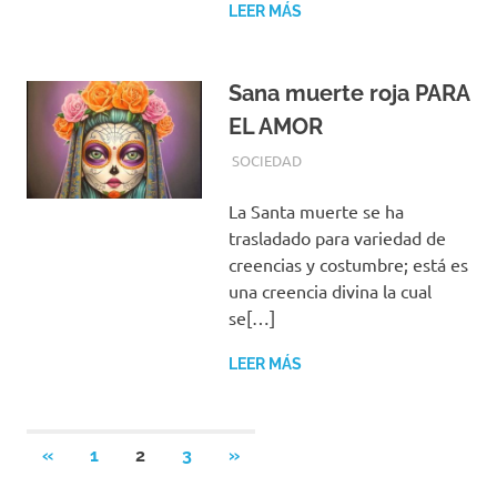
LEER MÁS
Sana muerte roja PARA
EL AMOR
MAYO 8, 2019
EQUIPO DE REDACCIÓN
SOCIEDAD
La Santa muerte se ha
trasladado para variedad de
creencias y costumbre; está es
una creencia divina la cual
se[…]
LEER MÁS
Paginación
ENTRADAS
SIGUIENTES
«
1
2
3
»
ANTERIORES
ENTRADAS