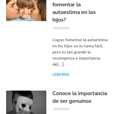
fomentar la
autoestima en los
hijos?
SEPTIEMBRE 11, 2019
REDACCIONES
SOCIEDAD
Lograr fomentar la autoestima
en los hijos no es tarea fácil,
pero es tan grande la
recompensa e importancia
de[…]
LEER MÁS
Conoce la importancia
de ser genuinos
SEPTIEMBRE 10, 2019
REDACCIONES
SOCIEDAD