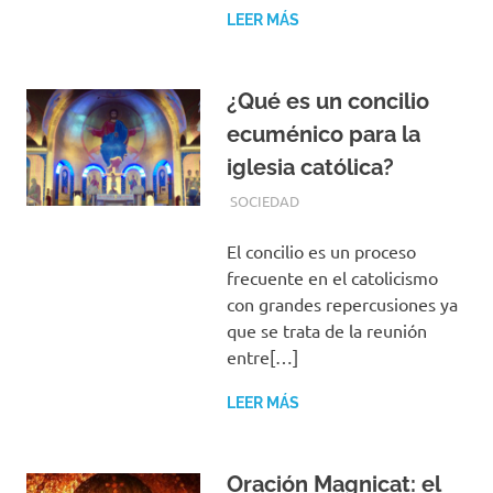
LEER MÁS
¿Qué es un concilio
ecuménico para la
iglesia católica?
ABRIL 26, 2020
REDACCIONES
SOCIEDAD
El concilio es un proceso
frecuente en el catolicismo
con grandes repercusiones ya
que se trata de la reunión
entre[…]
LEER MÁS
Oración Magnicat: el