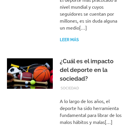
nivel mundial y cuyos
seguidores se cuentan por
millones, es sin duda alguna
un medio[…]
LEER MÁS
¿Cuál es el impacto
del deporte en la
sociedad?
OCTUBRE 5, 2019
REDACCIONES
SOCIEDAD
A lo largo de los años, el
deporte ha sido herramienta
fundamental para librar de los
malos hábitos y malas[…]