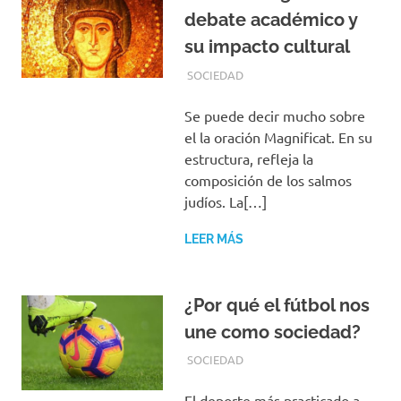
debate académico y
su impacto cultural
ABRIL 25, 2020
REDACCIONES
SOCIEDAD
Se puede decir mucho sobre
el la oración Magnificat. En su
estructura, refleja la
composición de los salmos
judíos. La[…]
LEER MÁS
¿Por qué el fútbol nos
une como sociedad?
OCTUBRE 6, 2019
REDACCIONES
SOCIEDAD
El deporte más practicado a