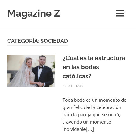
Saltar
al
Magazine Z
MENÚ
contenido
Noticias
de
Ciencia,
CATEGORÍA:
SOCIEDAD
Tecnología,
Salud,
Economía.
¿Cuál es la estructura
Diario
en las bodas
Digital
católicas?
ABRIL 27, 2020
REDACCIONES
SOCIEDAD
Toda boda es un momento de
gran felicidad y celebración
para la pareja que se unirá,
trayendo un momento
inolvidable[…]