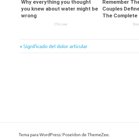
Entrada
Navegación
Significado del dolor articular
anterior:
de
entradas
Tema para WordPress: Poseidon de ThemeZee.