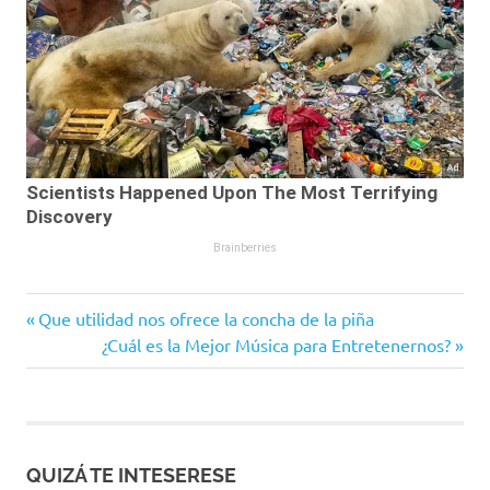
Entrada
Navegación
Que utilidad nos ofrece la concha de la piña
anterior:
Siguiente
¿Cuál es la Mejor Música para Entretenernos?
de
entrada:
entradas
QUIZÁ TE INTESERESE