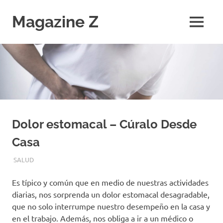
Saltar
al
Magazine Z
MENÚ
contenido
Noticias
de
Ciencia,
Tecnología,
Salud,
Economía.
Diario
Digital
Dolor estomacal – Cúralo Desde
Casa
MAYO 22, 2018
EQUIPO DE REDACCIÓN
SALUD
Es típico y común que en medio de nuestras actividades
diarias, nos sorprenda un dolor estomacal desagradable,
que no solo interrumpe nuestro desempeño en la casa y
en el trabajo. Además, nos obliga a ir a un médico o