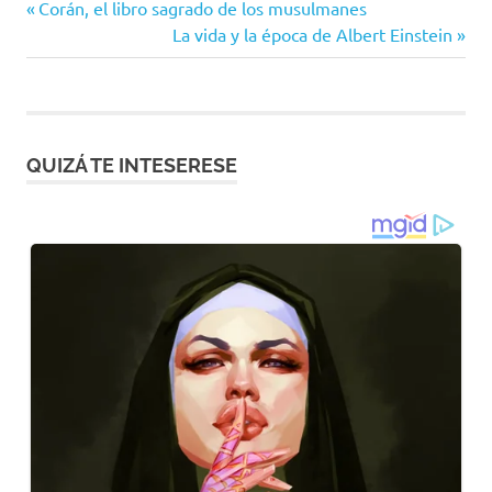
Entrada
Navegación
Corán, el libro sagrado de los musulmanes
anterior:
Siguiente
La vida y la época de Albert Einstein
de
entrada:
entradas
QUIZÁ TE INTESERESE