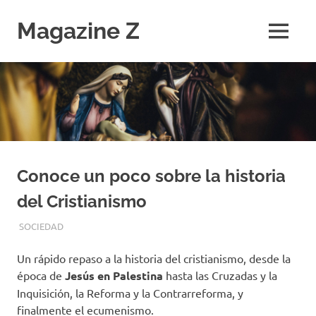
Saltar
al
Magazine Z
MENÚ
contenido
Noticias
de
Ciencia,
Tecnología,
Salud,
Economía.
Diario
Digital
Conoce un poco sobre la historia
del Cristianismo
SEPTIEMBRE 17, 2021
EQUIPO DE REDACCIÓN
SOCIEDAD
Un rápido repaso a la historia del cristianismo, desde la
época de
Jesús en Palestina
hasta las Cruzadas y la
Inquisición, la Reforma y la Contrarreforma, y
finalmente el ecumenismo.