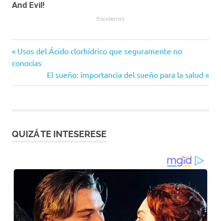
Entrada
Navegación
Usos del Ácido clorhídrico que seguramente no
anterior:
conocías
de
Siguiente
El sueño: importancia del sueño para la salud
entrada:
entradas
QUIZÁ TE INTESERESE