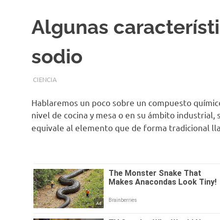
Algunas característ
sodio
FEBRERO 27, 2017
EQUIPO DE REDACCIÓN
CIENCIA
Hablaremos un poco sobre un compuesto químico 
nivel de cocina y mesa o en su ámbito industrial, 
equivale al elemento que de forma tradicional 