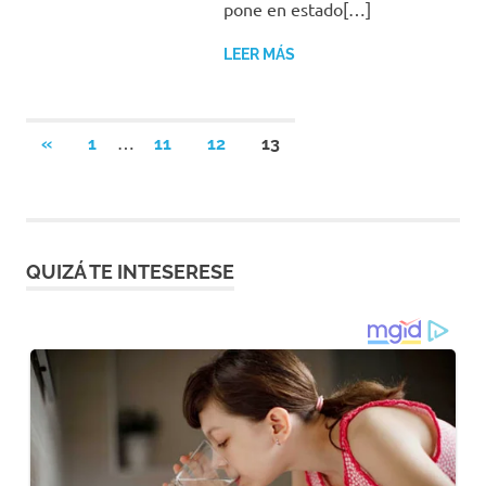
pone en estado[…]
LEER MÁS
Paginación
…
ENTRADAS
«
1
11
12
13
ANTERIORES
de
entradas
QUIZÁ TE INTESERESE