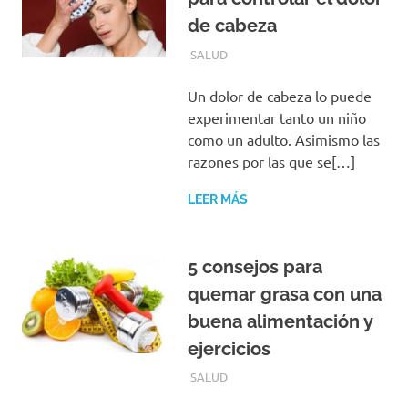
de cabeza
ENERO 29, 2017
EQUIPO DE REDACCIÓN
SALUD
Un dolor de cabeza lo puede
experimentar tanto un niño
como un adulto. Asimismo las
razones por las que se[…]
LEER MÁS
5 consejos para
quemar grasa con una
buena alimentación y
ejercicios
DICIEMBRE 17, 2016
EQUIPO DE REDACCIÓN
SALUD