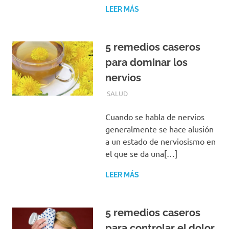
LEER MÁS
5 remedios caseros
para dominar los
nervios
ENERO 29, 2017
EQUIPO DE REDACCIÓN
SALUD
Cuando se habla de nervios
generalmente se hace alusión
a un estado de nerviosismo en
el que se da una[…]
LEER MÁS
5 remedios caseros
para controlar el dolor