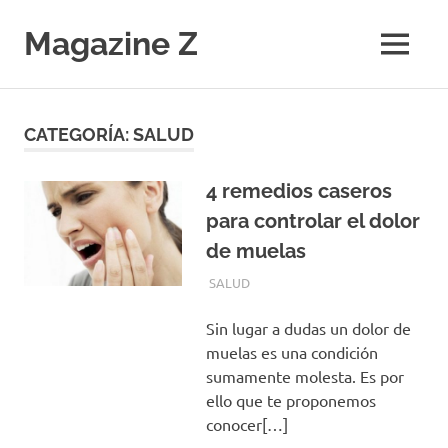
Saltar
al
Magazine Z
MENÚ
contenido
Noticias
de
Ciencia,
CATEGORÍA:
SALUD
Tecnología,
Salud,
Economía.
4 remedios caseros
Diario
para controlar el dolor
Digital
de muelas
ENERO 29, 2017
EQUIPO DE REDACCIÓN
SALUD
Sin lugar a dudas un dolor de
muelas es una condición
sumamente molesta. Es por
ello que te proponemos
conocer[…]