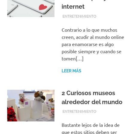
internet
FEBRERO 26, 2018
EQUIPO DE REDACCIÓN
ENTRETENIMIENTO
Contrario a lo que muchos
creen, acudir al mundo online
para enamorarse es algo
posible siempre y cuando se
tomen[…]
LEER MÁS
2 Curiosos museos
alrededor del mundo
FEBRERO 26, 2018
EQUIPO DE REDACCIÓN
ENTRETENIMIENTO
Bastante lejos de la idea de
que estos sitios deben ser