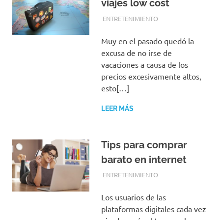
viajes low cost
FEBRERO 19, 2018
EQUIPO DE REDACCIÓN
ENTRETENIMIENTO
Muy en el pasado quedó la
excusa de no irse de
vacaciones a causa de los
precios excesivamente altos,
esto[…]
LEER MÁS
Tips para comprar
barato en internet
FEBRERO 14, 2018
EQUIPO DE REDACCIÓN
ENTRETENIMIENTO
Los usuarios de las
plataformas digitales cada vez