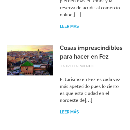
pierden más el temor y la
reserva de acudir al comercio
online,[…]
LEER MÁS
Cosas imprescindibles
para hacer en Fez
FEBRERO 5, 2018
EQUIPO DE REDACCIÓN
ENTRETENIMIENTO
El turismo en Fez es cada vez
más apetecido pues lo cierto
es que esta ciudad en el
noroeste de[…]
LEER MÁS