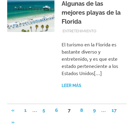
Algunas de las
mejores playas de la
Florida
FEBRERO 5, 2018
EQUIPO DE REDACCIÓN
ENTRETENIMIENTO
El turismo en la Florida es
bastante diverso y
entretenido, y es que este
estado perteneciente a los
Estados Unidos[…]
LEER MÁS
Paginación
…
…
ENTRADAS
«
1
5
6
7
8
9
17
ANTERIORES
de
SIGUIENTES
»
ENTRADAS