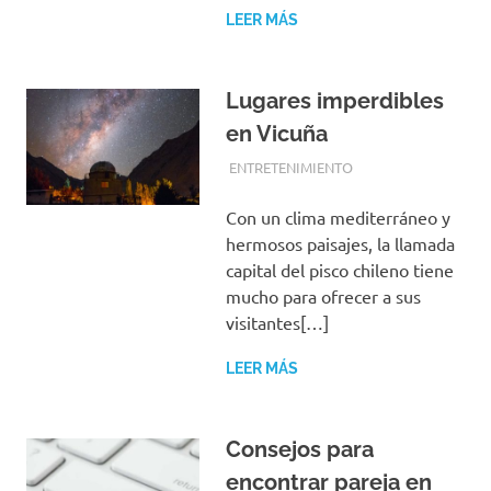
LEER MÁS
Lugares imperdibles
en Vicuña
FEBRERO 27, 2018
EQUIPO DE REDACCIÓN
ENTRETENIMIENTO
Con un clima mediterráneo y
hermosos paisajes, la llamada
capital del pisco chileno tiene
mucho para ofrecer a sus
visitantes[…]
LEER MÁS
Consejos para
encontrar pareja en