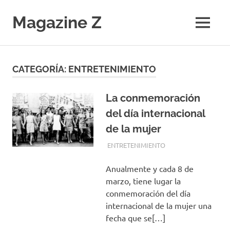
Saltar
al
Magazine Z
MENÚ
contenido
Noticias
de
Ciencia,
CATEGORÍA:
ENTRETENIMIENTO
Tecnología,
Salud,
Economía.
La conmemoración
Diario
del día internacional
Digital
de la mujer
MARZO 8, 2018
EQUIPO DE REDACCIÓN
ENTRETENIMIENTO
Anualmente y cada 8 de
marzo, tiene lugar la
conmemoración del día
internacional de la mujer una
fecha que se[…]