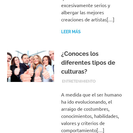
excesivamente serios y
albergar las mejores
creaciones de artistas[…]
LEER MÁS
¿Conoces los
diferentes tipos de
culturas?
FEBRERO 26, 2018
EQUIPO DE REDACCIÓN
ENTRETENIMIENTO
A medida que el ser humano
ha ido evolucionando, el
arraigo de costumbres,
conocimientos, habilidades,
valores y criterios de
comportamiento[…]