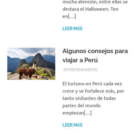
mucha atención, entre ellas se
destaca el Halloween. Ten
en[…]
LEER MÁS
Algunos consejos para
viajar a Perú
FEBRERO 3, 2017
EQUIPO DE REDACCIÓN
ENTRETENIMIENTO
El turismo en Perú cada vez
crece y se fortalece más, por
tanto visitantes de todas
partes del mundo
empiezan[…]
LEER MÁS