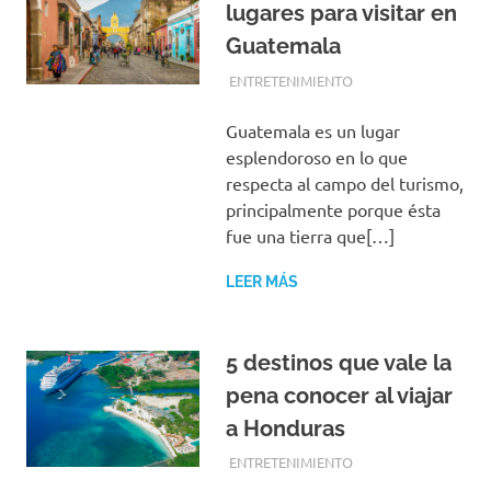
lugares para visitar en
Guatemala
FEBRERO 8, 2017
EQUIPO DE REDACCIÓN
ENTRETENIMIENTO
Guatemala es un lugar
esplendoroso en lo que
respecta al campo del turismo,
principalmente porque ésta
fue una tierra que[…]
LEER MÁS
5 destinos que vale la
pena conocer al viajar
a Honduras
FEBRERO 8, 2017
EQUIPO DE REDACCIÓN
ENTRETENIMIENTO