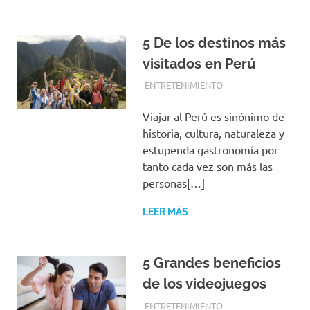
5 De los destinos más
visitados en Perú
FEBRERO 19, 2017
EQUIPO DE REDACCIÓN
ENTRETENIMIENTO
Viajar al Perú es sinónimo de
historia, cultura, naturaleza y
estupenda gastronomía por
tanto cada vez son más las
personas[…]
LEER MÁS
5 Grandes beneficios
de los videojuegos
FEBRERO 19, 2017
EQUIPO DE REDACCIÓN
ENTRETENIMIENTO