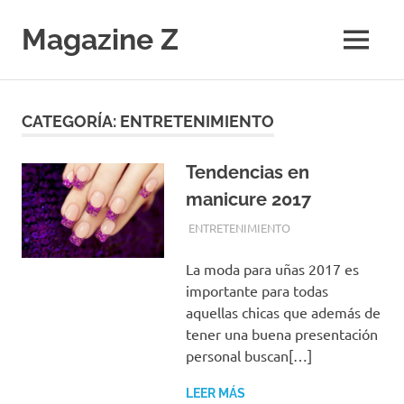
Saltar
al
Magazine Z
MENÚ
contenido
Noticias
de
Ciencia,
CATEGORÍA:
ENTRETENIMIENTO
Tecnología,
Salud,
Economía.
Tendencias en
Diario
manicure 2017
Digital
FEBRERO 19, 2017
EQUIPO DE REDACCIÓN
ENTRETENIMIENTO
La moda para uñas 2017 es
importante para todas
aquellas chicas que además de
tener una buena presentación
personal buscan[…]
LEER MÁS