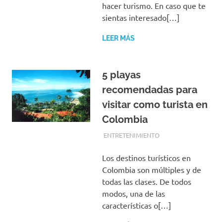
hacer turismo. En caso que te
sientas interesado[…]
LEER MÁS
5 playas
recomendadas para
visitar como turista en
Colombia
FEBRERO 13, 2017
EQUIPO DE REDACCIÓN
ENTRETENIMIENTO
Los destinos turísticos en
Colombia son múltiples y de
todas las clases. De todos
modos, una de las
características o[…]