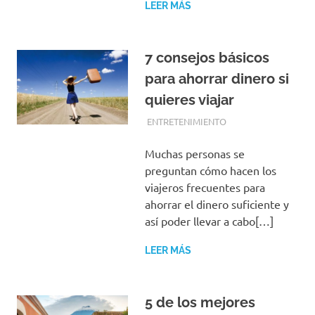
LEER MÁS
7 consejos básicos
para ahorrar dinero si
quieres viajar
FEBRERO 13, 2017
EQUIPO DE REDACCIÓN
ENTRETENIMIENTO
Muchas personas se
preguntan cómo hacen los
viajeros frecuentes para
ahorrar el dinero suficiente y
así poder llevar a cabo[…]
LEER MÁS
5 de los mejores