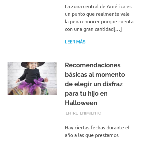
La zona central de América es
un punto que realmente vale
la pena conocer porque cuenta
con una gran cantidad[…]
LEER MÁS
Recomendaciones
básicas al momento
de elegir un disfraz
para tu hijo en
Halloween
FEBRERO 8, 2017
EQUIPO DE REDACCIÓN
ENTRETENIMIENTO
Hay ciertas fechas durante el
año a las que prestamos